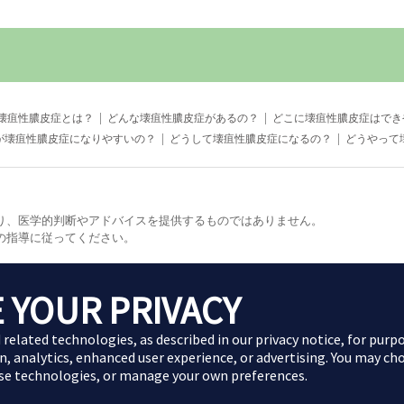
拡大表示
壊疽性膿皮症とは？
どんな壊疽性膿皮症があるの？
どこに壊疽性膿皮症はでき
が壊疽性膿皮症になりやすいの？
どうして壊疽性膿皮症になるの？
どうやって
り、医学的判断やアドバイスを提供するものではありません。
の指導に従ってください。
 YOUR PRIVACY
Copyright (C) 2024 AbbVie All Rights Reserved.
d related technologies, as described in our
privacy notice
, for purp
n, analytics, enhanced user experience, or advertising. You may ch
ese technologies, or manage your own preferences.