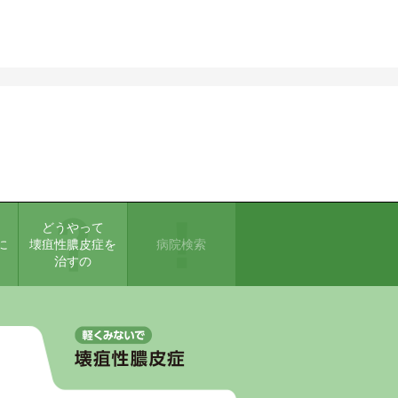
どうやって
に
壊疽性膿皮症を
病院検索
治すの