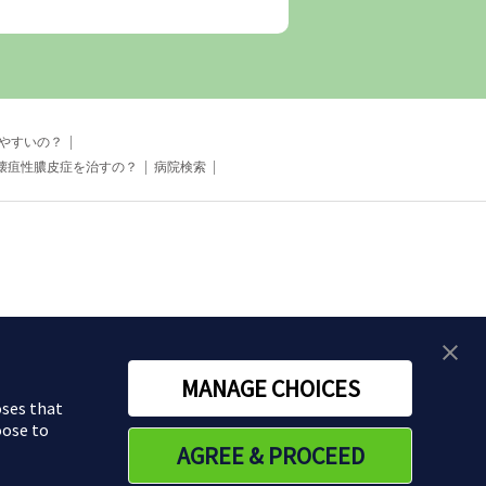
やすいの？
壊疽性膿皮症を治すの？
病院検索
MANAGE CHOICES
oses that
oose to
AGREE & PROCEED