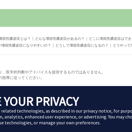
拡大表示
壊疽性膿皮症とは？
どんな壊疽性膿皮症があるの？
どこに壊疽性膿皮症はでき
が壊疽性膿皮症になりやすいの？
どうして壊疽性膿皮症になるの？
どうやって
り、医学的判断やアドバイスを提供するものではありません。
の指導に従ってください。
 YOUR PRIVACY
Copyright (C) 2024 AbbVie All Rights Reserved.
d related technologies, as described in our
privacy notice
, for purp
n, analytics, enhanced user experience, or advertising. You may ch
ese technologies, or manage your own preferences.