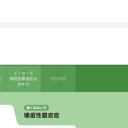
どうやって
に
壊疽性膿皮症を
病院検索
治すの