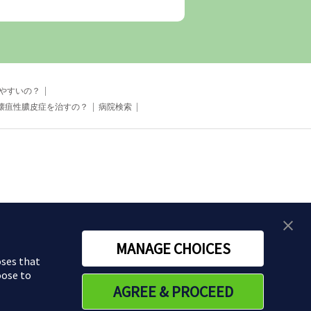
やすいの？
壊疽性膿皮症を治すの？
病院検索
MANAGE CHOICES
oses that
oose to
AGREE & PROCEED