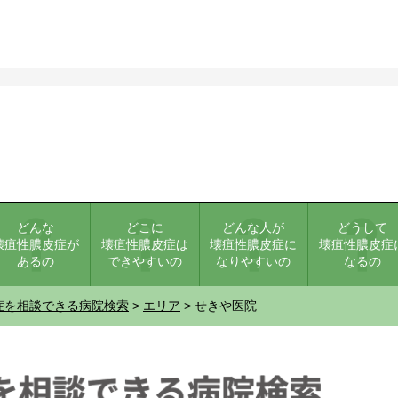
どんな
どこに
どんな人が
どうして
壊疽性膿皮症が
壊疽性膿皮症は
壊疽性膿皮症に
壊疽性膿皮症
あるの
できやすいの
なりやすいの
なるの
症を相談できる病院検索
>
エリア
> せきや医院